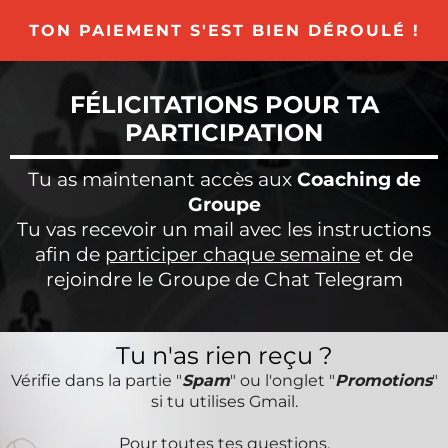
TON PAIEMENT S'EST BIEN DÉROULÉ !
FÉLICITATIONS POUR TA
PARTICIPATION
Tu as maintenant accès aux
Coaching de
Groupe
Tu vas recevoir un mail avec les instructions
afin de
participer chaque semaine
et de
rejoindre le Groupe de Chat Telegram
Tu n'as rien reçu ?
Vérifie dans la partie "
Spam
" ou l'onglet "
Promotions
"
si tu utilises Gmail.
Pour toutes tes questions
,