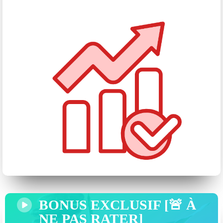
BONUS EXCLUSIF [🚨 À
NE PAS RATER]